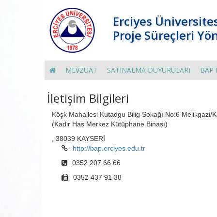
Erciyes Üniversite
Proje Süreçleri Yö
MEVZUAT
SATINALMA DUYURULARI
BAP 
İletişim Bilgileri
Köşk Mahallesi Kutadgu Bilig Sokağı No:6 Melikgazi/K
(Kadir Has Merkez Kütüphane Binası)
, 38039 KAYSERİ
http://bap.erciyes.edu.tr
0352 207 66 66
0352 437 91 38