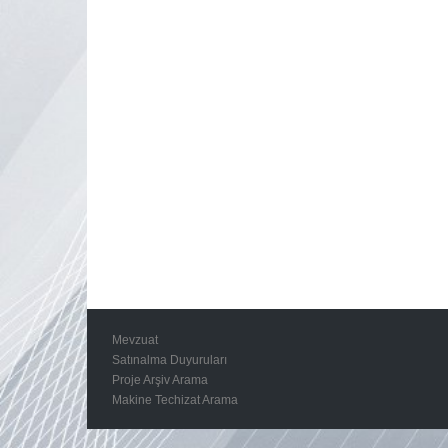
Mevzuat
Satınalma Duyuruları
Proje Arşiv Arama
Makine Techizat Arama