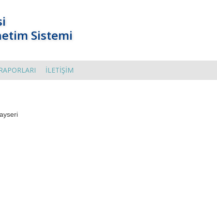
si
netim Sistemi
RAPORLARI
İLETİŞİM
ayseri