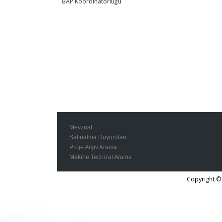
BAP Koordinatörlüğü
Mevzuat
Satınalma Duyuruları
Proje Arşiv Arama
Makine Techizat Arama
Copyright © 