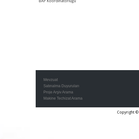
BAP Koordinatörlüğü
Mevzuat
Satınalma Duyuruları
Proje Arşiv Arama
Makine Techizat Arama
Copyright © 